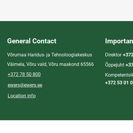
General Contact
Importan
Võrumaa Haridus- ja Tehnoloogiakeskus
Direktor
+372
Väimela, Võru vald, Võru maakond 65566
Õppejuht
+37
+372 78 50 800
Kompetentsik
+372 53 01 
ewers@ewers.ee
Location info