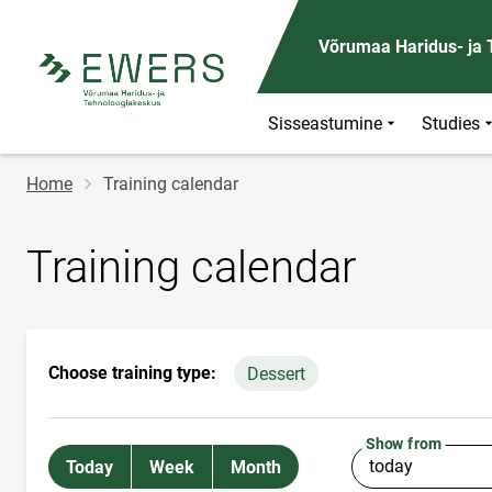
Võrumaa Haridus- ja
Sisseastumine
Studies
Breadcrumb
Home
Training calendar
Training calendar
Choose training type:
Dessert
Show from
Today
Week
Month