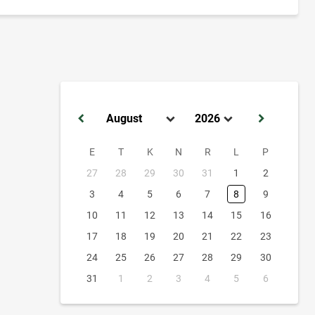
E
T
K
N
R
L
P
27
28
29
30
31
1
2
3
4
5
6
7
8
9
10
11
12
13
14
15
16
17
18
19
20
21
22
23
24
25
26
27
28
29
30
31
1
2
3
4
5
6