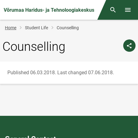
Võrumaa Haridus- ja Tehnoloogiakeskus
Otsing
Open/
Breadcrumb
Home
Student Life
Counselling
Counselling
Published 06.03.2018.
Last changed 07.06.2018.