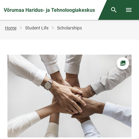
Võrumaa Haridus- ja Tehnoloogiakeskus
Otsing
Open/
Breadcrumb
Home
Student Life
Scholarships
Open pi