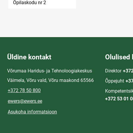
Õpilaskodu nr 2
Üldine kontakt
Olulised 
Võrumaa Haridus- ja Tehnoloogiakeskus
Direktor
+372
Väimela, Võru vald, Võru maakond 65566
Õppejuht
+37
+372 78 50 800
Kompetentsik
+372 53 01 
ewers@ewers.ee
Asukoha informatsioon