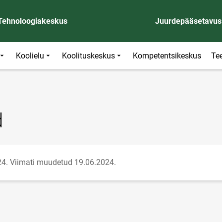
 Tehnoloogiakeskus
Juurdepääsetavus
Koolielu
Koolituskeskus
Kompetentsikeskus
Te
d
24.
Viimati muudetud 19.06.2024.