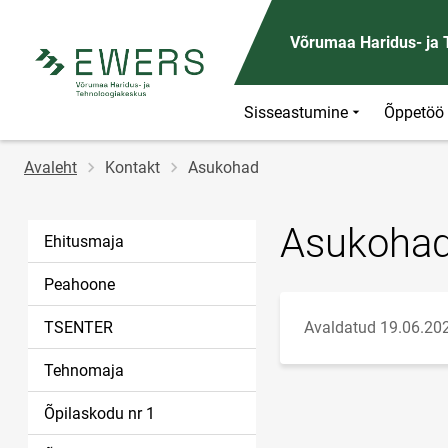
Võrumaa Haridus- ja
Sisseastumine
Õppetöö
Jälglink
Avaleht
Kontakt
Asukohad
Asukoha
Ehitusmaja
Peahoone
TSENTER
Avaldatud 19.06.20
Tehnomaja
Õpilaskodu nr 1