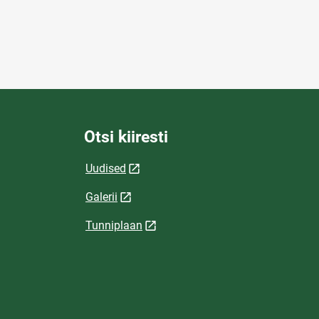
Otsi kiiresti
Uudised
Galerii
Tunniplaan