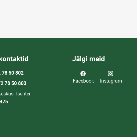
kontaktid
Jälgi meid
 78 50 802
Facebook
Instagram
2 78 50 803
eskus Tsenter
0475