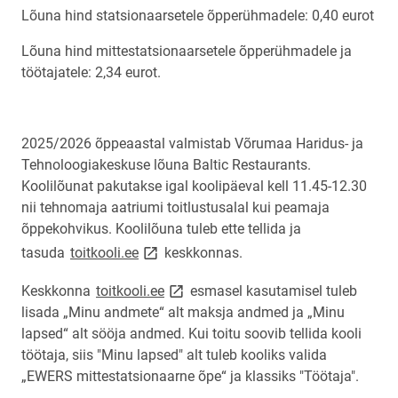
Lõuna hind statsionaarsetele õpperühmadele: 0,40 eurot
Lõuna hind mittestatsionaarsetele õpperühmadele ja
töötajatele: 2,34 eurot.
2025/2026 õppeaastal valmistab Võrumaa Haridus- ja
Tehnoloogiakeskuse lõuna Baltic Restaurants.
Koolilõunat pakutakse igal koolipäeval kell 11.45-12.30
nii tehnomaja aatriumi toitlustusalal kui peamaja
õppekohvikus. Koolilõuna tuleb ette tellida ja
link opens on new page
tasuda
toitkooli.ee
keskkonnas.
link opens on new page
Keskkonna
toitkooli.ee
esmasel kasutamisel tuleb
lisada „Minu andmete“ alt maksja andmed ja „Minu
lapsed“ alt sööja andmed. Kui toitu soovib tellida kooli
töötaja, siis "Minu lapsed" alt tuleb kooliks valida
„EWERS
mittestatsionaarne
õpe“ ja klassiks "Töötaja".