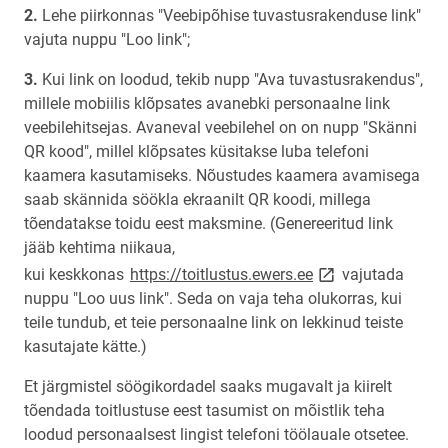
Lehe piirkonnas "Veebipõhise tuvastusrakenduse link"
vajuta nuppu "Loo link";
Kui link on loodud, tekib nupp "Ava tuvastusrakendus",
millele mobiilis klõpsates avanebki personaalne link
veebilehitsejas. Avaneval veebilehel on on nupp "Skänni
QR kood", millel klõpsates küsitakse luba telefoni
kaamera kasutamiseks. Nõustudes kaamera avamisega
saab skännida söökla ekraanilt QR koodi, millega
tõendatakse toidu eest maksmine. (Genereeritud link
jääb kehtima niikaua,
link opens on new 
kui keskkonas
https://toitlustus.ewers.ee
vajutada
nuppu "Loo uus link". Seda on vaja teha olukorras, kui
teile tundub, et teie personaalne link on lekkinud teiste
kasutajate kätte.)
Et järgmistel söögikordadel saaks mugavalt ja kiirelt
tõendada toitlustuse eest tasumist on mõistlik teha
loodud personaalsest lingist telefoni töölauale otsetee.