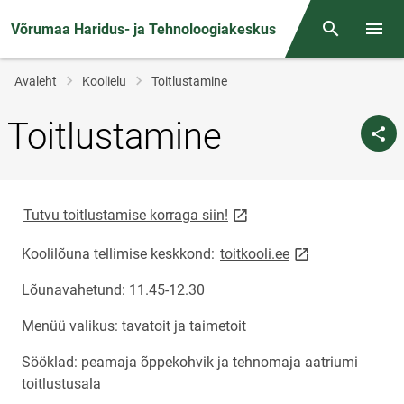
Võrumaa Haridus- ja Tehnoloogiakeskus
Otsing
Menüü
Jälglink
Avaleht
Koolielu
Toitlustamine
Toitlustamine
link opens on new page
Tutvu toitlustamise korraga siin!
link opens on ne
Koolilõuna tellimise keskkond:
toitkooli.ee
Lõunavahetund: 11.45-12.30
Menüü valikus: tavatoit ja taimetoit
Sööklad: peamaja õppekohvik ja tehnomaja aatriumi
toitlustusala