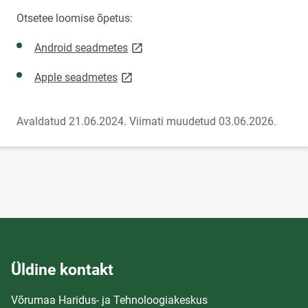
Otsetee loomise õpetus:
link opens on new page
Android seadmetes
link opens on new page
Apple seadmetes
Avaldatud 21.06.2024.
Viimati muudetud 03.06.2026.
Üldine kontakt
Võrumaa Haridus- ja Tehnoloogiakeskus