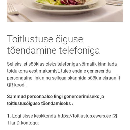
Toitlustuse õiguse
tõendamine telefoniga
Selleks, et sööklas oleks telefoniga võimalik kinnitada
toidukorra eest maksmist, tuleb endale genereerida
personaalne link ning sellega skännida söökla ekraanilt
QR koodi.
Sammud personaalse lingi genereerimiseks ja
toitlustusõiguse tõendamiseks :
link ope
Logi sisse keskkonda
https://toitlustus.ewers.ee
HarID kontoga;