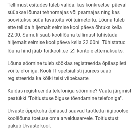
Tellimust esitades tuleb valida, kas konkreetsel päeval
süüakse lõunat tehnomajas või peamajas ning kas
soovitakse süüa tavatoitu või taimetoitu. Lõuna tuleb
ette tellida hiljemalt eelmise koolipäeva õhtuks kella
22.00. Samuti saab koolilõuna tellimust tühistada
hiljemalt eelmise koolipäeva kella 22.00ni. Tühistatud
link opens on new page
lõuna hind jääb
toitkooli.ee
kontole ettemaksuks.
Lõuna söömine tuleb sööklas registreerida õpilaspileti
või telefoniga. Kooli IT spetsialisti juurees saab
registreerida ka kõiki teisi viipekaarte.
Kuidas registreerida telefoniga söömine? Vaata järgmist
peatükki "Toitlustuse õiguse tõendamine telefoniga".
Urvaste õppekoha õpilased saavad taotleda riigipoolse
koolilõuna toetuse oma arveldusarvele. Toitlustust
pakub Urvaste kool.