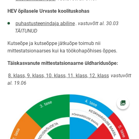
HEV õpilasele Urvaste koolituskohas
puhastusteenindaja abiline
.
vastuvõtt al. 30.03
TÄITUNUD
Kutseõpe ja kutseõppe jätkuõpe toimub nii
mittestatsionaarses kui ka töökohapõhises õppes.
Täiskasvanute mittestatsionaarne üldharidusõpe:
8. klass, 9. klass, 10. klass, 11. klass, 12. klass
vastuvõtt
al. 19.06
Ava fot