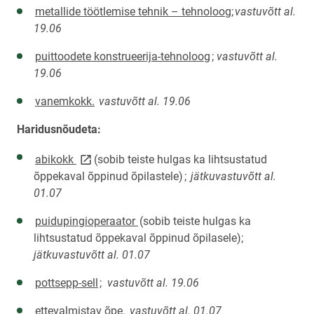
metallide töötlemise tehnik – tehnoloog;
vastuvõtt al.
19.06
puittoodete konstrueerija-tehnoloog
;
vastuvõtt al.
19.06
vanemkokk.
vastuvõtt al. 19.06
Haridusnõudeta:
link opens on new page
abikokk
(sobib teiste hulgas ka lihtsustatud
õppekaval õppinud õpilastele)
;
jätkuvastuvõtt al.
01.07
puidupingioperaator
(sobib teiste hulgas ka
lihtsustatud õppekaval õppinud õpilasele);
jätkuvastuvõtt al. 01.07
pottsepp-sell
;
vastuvõtt al. 19.06
ettevalmistav õpe.
vastuvõtt al. 01.07