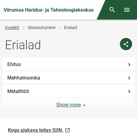
Võrumaa Haridus- ja Tehnoloogiakeskus
Otsing
Menüü
Jälglink
Avaleht
Sisseastumine
Erialad
Erialad
Ehitus
Mehhatroonika
Metallitöö
Show more
link opens on new page
Kogu ajakava leitav SIIN.