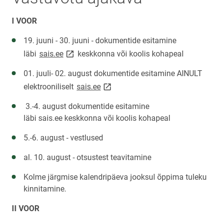
I VOOR
19. juuni - 30. juuni - dokumentide esitamine
link opens on new page
link opens on new page
läbi
sais.ee
keskkonna või koolis kohapeal
01. juuli- 02. august dokumentide esitamine AINULT
link opens on new page
link opens on new page
elektrooniliselt
sais.ee
3.-4. august dokumentide esitamine
läbi sais.ee keskkonna või koolis kohapeal
5.-6. august - vestlused
al. 10. august - otsustest teavitamine
Kolme järgmise kalendripäeva jooksul õppima tuleku
kinnitamine.
II VOOR