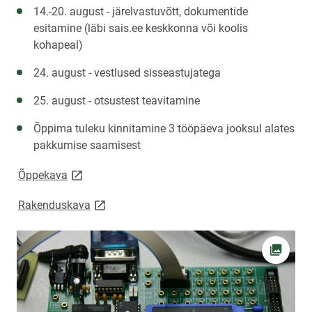
14.-20. august - järelvastuvõtt, dokumentide
esitamine (läbi sais.ee keskkonna või koolis
kohapeal)
24. august - vestlused sisseastujatega
25. august - otsustest teavitamine
Õppima tuleku kinnitamine 3 tööpäeva jooksul alates
pakkumise saamisest
link opens on new page
Õppekava
link opens on new page
Rakenduskava
Ava fot