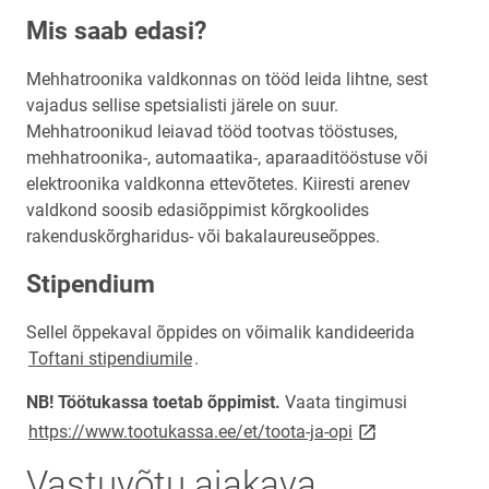
Mis saab edasi?
Mehhatroonika valdkonnas on tööd leida lihtne, sest
vajadus sellise spetsialisti järele on suur.
Mehhatroonikud leiavad tööd tootvas tööstuses,
mehhatroonika-, automaatika-, aparaaditööstuse või
elektroonika valdkonna ettevõtetes. Kiiresti arenev
valdkond soosib edasiõppimist kõrgkoolides
rakenduskõrgharidus- või bakalaureuseõppes.
Stipendium
Sellel õppekaval õppides on võimalik kandideerida
Toftani stipendiumile
.
NB! Töötukassa toetab õppimist.
Vaata tingimusi
link opens on ne
https://www.tootukassa.ee/et/toota-ja-opi
Vastuvõtu ajakava