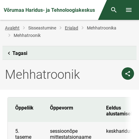
Võrumaa Haridus- ja Tehnoloogiakeskus
Otsing
Menüü
Jälglink
Avaleht
Sisseastumine
Erialad
Mehhatroonika
Mehhatroonik
Tagasi
Mehhatroonik
Õppeliik
Õppevorm
Eeldus
alustamiseks
5.
sessioonõpe
keskharidus
taseme
mittestatsionaarne