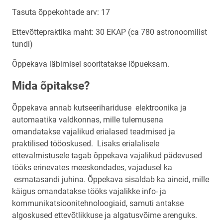
Tasuta õppekohtade arv: 17
Ettevõttepraktika maht: 30 EKAP (ca 780 astronoomilist
tundi)
Õppekava läbimisel sooritatakse lõpueksam.
Mida õpitakse?
Õppekava annab kutseerihariduse elektroonika ja
automaatika valdkonnas, mille tulemusena
omandatakse vajalikud erialased teadmised ja
praktilised tööoskused. Lisaks erialalisele
ettevalmistusele tagab õppekava vajalikud pädevused
tööks erinevates meeskondades, vajadusel ka
esmatasandi juhina. Õppekava sisaldab ka aineid, mille
käigus omandatakse tööks vajalikke info- ja
kommunikatsioonitehnoloogiaid, samuti antakse
algoskused ettevõtlikkuse ja algatusvõime arenguks.