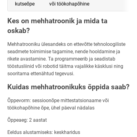
kutseõpe
või töökohapõhine
Kes on mehhatroonik ja mida ta
oskab?
Mehhatrooniku ülesandeks on ettevõtte tehnoloogiliste
seadmete toimimise tagamine, nende hooldamine ja
rikete avastamine. Ta programmeerib ja seadistab
tööstusliinid või robotid täitma vajalikke käsklusi ning
sooritama ettenähtud tegevusi.
Kuidas mehhatroonikuks õppida saab?
Õppevorm: sessioonõpe mittestatsionaarne või
töökohapõhine õpe, ühel päeval nädalas
Õppeaeg: 2 aastat
Eeldus alustamiseks: keskharidus